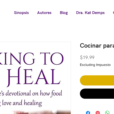
Sinopsis
Autores
Blog
Dra. Kat Demps
Cocinar par
Price
$19.99
Excluding Impuesto