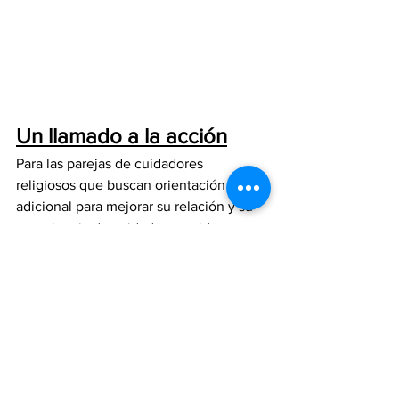
Un llamado a la acción
Para las parejas de cuidadores 
religiosos que buscan orientación 
adicional para mejorar su relación y su 
experiencia de cuidado, considere una 
evaluación de necesidades gratuita con 
KLDConsultors.com
 . Nuestra 
experiencia en apoyo a los cuidadores y 
enriquecimiento de relaciones puede 
brindarle información valiosa y 
estrategias adaptadas a sus 
necesidades específicas.