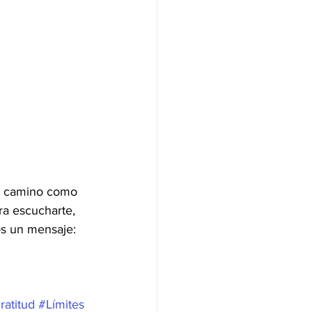
u camino como 
ra escucharte, 
s un mensaje: 
ratitud
#Límites