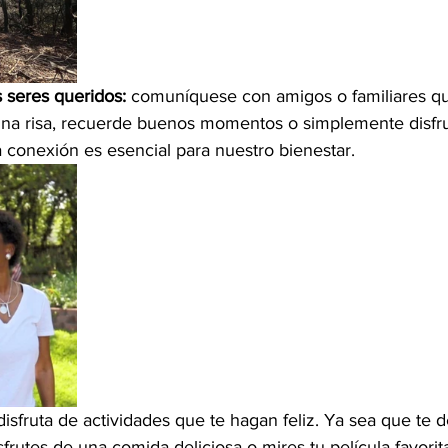
 seres queridos:
 comuníquese con amigos o familiares qu
na risa, recuerde buenos momentos o simplemente disfru
 conexión es esencial para nuestro bienestar.
disfruta de actividades que te hagan feliz. Ya sea que te 
frutes de una comida deliciosa o mires tu película favorita,