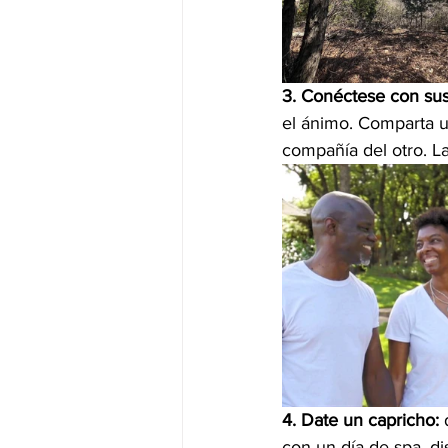
3. Conéctese con sus
el ánimo. Comparta u
compañía del otro. La
4. Date un capricho:
 
con un día de spa, dis