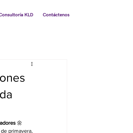
Consultoría KLD
Contáctenos
iones
ada
dadores
 🌼
 de primavera, 