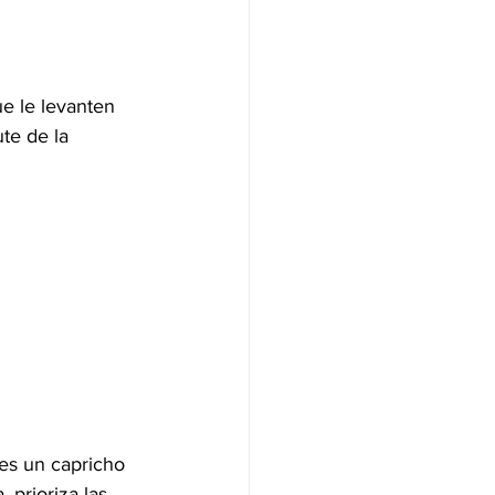
e le levanten 
te de la 
des un capricho 
 prioriza las 