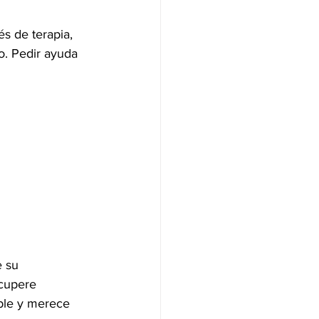
s de terapia, 
. Pedir ayuda 
 su 
ecupere 
íble y merece 