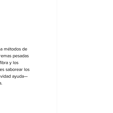
 
sa métodos de 
 cremas pesadas 
bra y los 
 es saborear los 
tividad ayuda—
a.